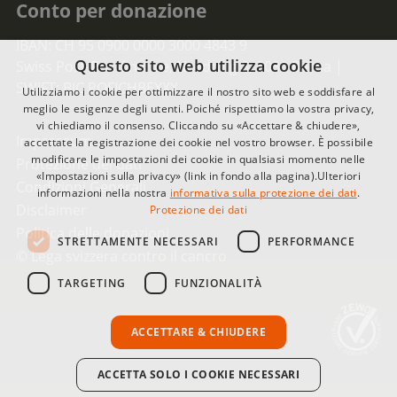
Conto per donazione
IBAN: CH 95 0900 0000 3000 4843 9
Questo sito web utilizza cookie
Swiss Post-Postfinance, Nordring 8, 3030 Berna |
SWIFT: BIC POFICHBEXXX
Utilizziamo i cookie per ottimizzare il nostro sito web e soddisfare al
meglio le esigenze degli utenti. Poiché rispettiamo la vostra privacy,
vi chiediamo il consenso. Cliccando su «Accettare & chiudere»,
Impressum
accettate la registrazione dei cookie nel vostro browser. È possibile
modificare le impostazioni dei cookie in qualsiasi momento nelle
Protezione dei dati
«Impostazioni sulla privacy» (link in fondo alla pagina).Ulteriori
Condizioni Generali
informazioni nella nostra
informativa sulla protezione dei dati
.
Disclaimer
Protezione dei dati
Politica delle donazioni
STRETTAMENTE NECESSARI
PERFORMANCE
© Lega svizzera contro il cancro
TARGETING
FUNZIONALITÀ
ACCETTARE & CHIUDERE
ACCETTA SOLO I COOKIE NECESSARI