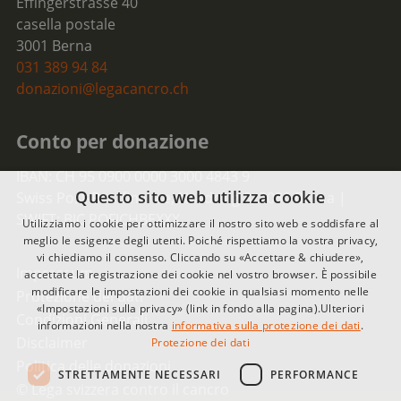
Effingerstrasse 40
casella postale
3001 Berna
031 389 94 84
donazioni@legacancro.ch
Conto per donazione
IBAN: CH 95 0900 0000 3000 4843 9
Questo sito web utilizza cookie
Swiss Post-Postfinance, Nordring 8, 3030 Berna |
SWIFT: BIC POFICHBEXXX
Utilizziamo i cookie per ottimizzare il nostro sito web e soddisfare al
meglio le esigenze degli utenti. Poiché rispettiamo la vostra privacy,
vi chiediamo il consenso. Cliccando su «Accettare & chiudere»,
Impressum
accettate la registrazione dei cookie nel vostro browser. È possibile
modificare le impostazioni dei cookie in qualsiasi momento nelle
Protezione dei dati
«Impostazioni sulla privacy» (link in fondo alla pagina).Ulteriori
Condizioni Generali
informazioni nella nostra
informativa sulla protezione dei dati
.
Disclaimer
Protezione dei dati
Politica delle donazioni
STRETTAMENTE NECESSARI
PERFORMANCE
© Lega svizzera contro il cancro