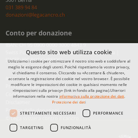
3001 Berna
031 389 94 84
donazioni@legacancro.ch
Conto per donazione
IBAN: CH 95 0900 0000 3000 4843 9
Questo sito web utilizza cookie
Swiss Post-Postfinance, Nordring 8, 3030 Berna |
SWIFT: BIC POFICHBEXXX
Utilizziamo i cookie per ottimizzare il nostro sito web e soddisfare al
meglio le esigenze degli utenti. Poiché rispettiamo la vostra privacy,
vi chiediamo il consenso. Cliccando su «Accettare & chiudere»,
Impressum
accettate la registrazione dei cookie nel vostro browser. È possibile
modificare le impostazioni dei cookie in qualsiasi momento nelle
Protezione dei dati
«Impostazioni sulla privacy» (link in fondo alla pagina).Ulteriori
Condizioni Generali
informazioni nella nostra
informativa sulla protezione dei dati
.
Disclaimer
Protezione dei dati
Politica delle donazioni
STRETTAMENTE NECESSARI
PERFORMANCE
© Lega svizzera contro il cancro
TARGETING
FUNZIONALITÀ