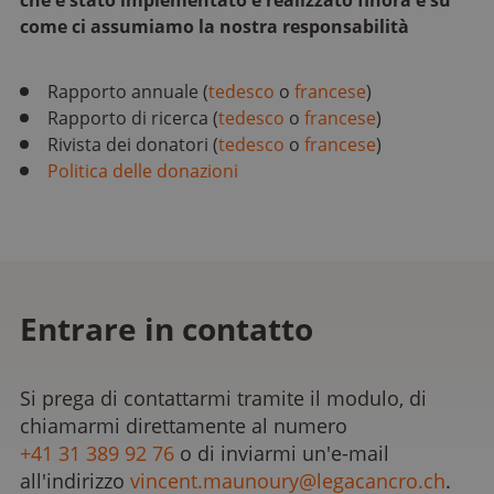
che è stato implementato e realizzato finora e su
come ci assumiamo la nostra responsabilità
Rapporto annuale (
tedesco
o
francese
)
Rapporto di ricerca (
tedesco
o
francese
)
Rivista dei donatori (
tedesco
o
francese
)
Politica delle donazioni
Entrare in contatto
Si prega di contattarmi tramite il modulo, di
chiamarmi direttamente al numero
+41 31 389 92 76
o di inviarmi un'e-mail
all'indirizzo
vincent.maunoury@legacancro.ch
.