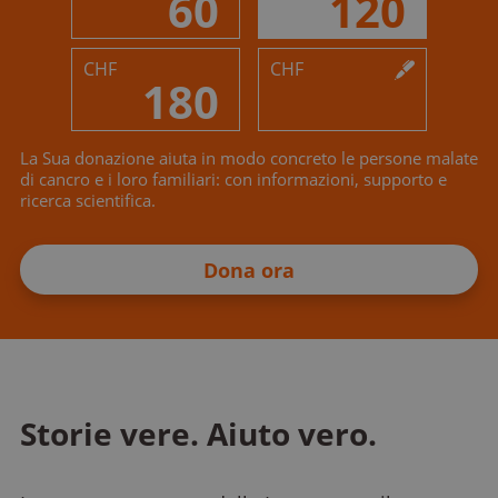
60
120
CHF
CHF
180
La Sua donazione aiuta in modo concreto le persone malate
di cancro e i loro familiari: con informazioni, supporto e
ricerca scientifica.
Dona ora
Storie vere. Aiuto vero.