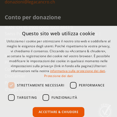
donazioni@legacancro.ch
Conto per donazione
IBAN: CH 95 0900 0000 3000 4843 9
Questo sito web utilizza cookie
Swiss Post-Postfinance, Nordring 8, 3030 Berna |
SWIFT: BIC POFICHBEXXX
Utilizziamo i cookie per ottimizzare il nostro sito web e soddisfare al
meglio le esigenze degli utenti. Poiché rispettiamo la vostra privacy,
vi chiediamo il consenso. Cliccando su «Accettare & chiudere»,
Impressum
accettate la registrazione dei cookie nel vostro browser. È possibile
modificare le impostazioni dei cookie in qualsiasi momento nelle
Protezione dei dati
«Impostazioni sulla privacy» (link in fondo alla pagina).Ulteriori
Condizioni Generali
informazioni nella nostra
informativa sulla protezione dei dati
.
Disclaimer
Protezione dei dati
Politica delle donazioni
STRETTAMENTE NECESSARI
PERFORMANCE
© Lega svizzera contro il cancro
TARGETING
FUNZIONALITÀ
ACCETTARE & CHIUDERE